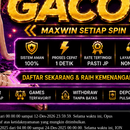
ari 00.00.00 sampai 12-Des-2026 23.59.59. Selama waktu ini, Opus
af atas ketidaknyamanan yang mungkin ditimbulkan.
2025 dari 04.00.00 sampai 24-Des-2025 00.00.00. Selama waktu ini, ION