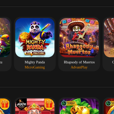
zu
Mighty Panda
Rhapsody of Muertos
G
MicroGaming
AdvantPlay