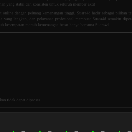
an yang stabil dan konsisten untuk seluruh member aktif.
online dengan peluang kemenangan tinggi, Suara4d hadir sebagai pilihan tep
nline yang lengkap, dan pelayanan profesional membuat Suara4d semakin diper
nuh kesempatan meraih kemenangan besar hanya bersama Suara4d.
kan tidak dapat diproses