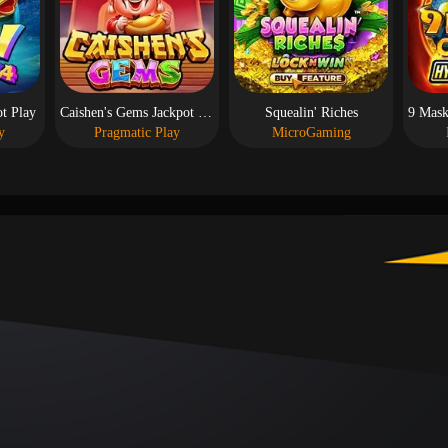
t Play
Caishen's Gems Jackpot Play
Squealin' Riches
y
Pragmatic Play
MicroGaming