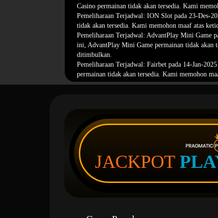
Casino permainan tidak akan tersedia. Kami mem
Pemeliharaan Terjadwal: ION Slot pada 23-Des-20
tidak akan tersedia. Kami memohon maaf atas ke
Pemeliharaan Terjadwal: AdvantPlay Mini Game p
ini, AdvantPlay Mini Game permainan tidak akan
ditimbulkan.
Pemeliharaan Terjadwal: Fairbet pada 14-Jan-2025
permainan tidak akan tersedia. Kami memohon ma
JACKPOT
PLA