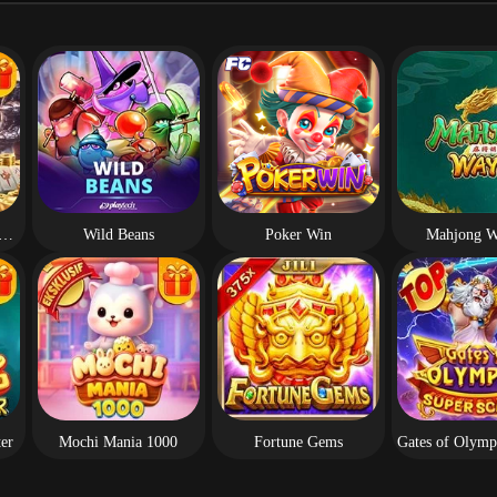
jong Wins 3 – Black Scatter
Wild Beans
Poker Win
Mahjong W
er
Mochi Mania 1000
Fortune Gems