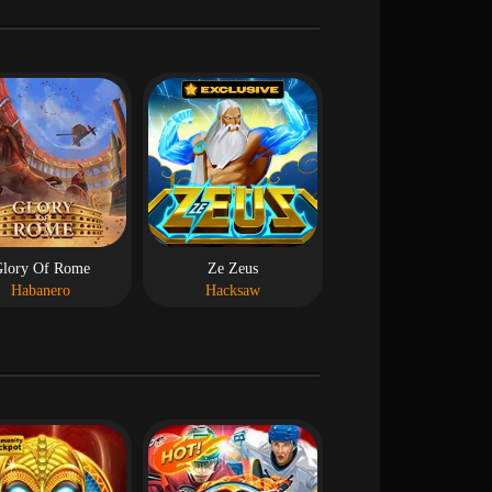
lory Of Rome
Ze Zeus
Habanero
Hacksaw